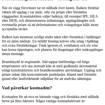
När en vägg försvinner tar en stålbalk över lasten. Balken fördelar
vikten till upplag i var ände, ofta via pelare eller förstärkta
väggpartier. Konstruktören väljer balktyp, till exempel IPE, HEA
eller HEB, och dimensionerar infästningar, upplagslängder och
eventuella pelare så att deformationer och svängningar hålls inom
acceptabla nivåer.
Balken kan monteras synligt under taket eller försänkas i bjälklaget
för en jämn taklinje. En infälld lösning kräver ofta urtag i bjälklag
och extra förstärkningar. Tänk igenom el, ventilation och rör som
kan korsa öppningen, och planera för dragningar eller omkopplingar
innan montage.
Brandskydd är avgörande. Stål tappar bärförmåga vid höga
temperaturer och ska normalt kläs in med godkända skivmaterial
enligt konstruktörens och brandkonsultens anvisningar. Upplag och
pelare måste tåla koncentrerade punktlaster, ibland med förstärkt
grund eller lastfördelande stålplåtar för att undvika sättningar.
Vad påverkar kostnaden?
Kostnaden för att riva en bärande vägg och förstärka med stålbalk
beror på flera faktorer. Några vanliga kostnadsdrivare är: