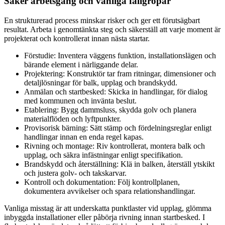
Säker arbetsgång och vanliga fallgropar
En strukturerad process minskar risker och ger ett förutsägbart
resultat. Arbeta i genomtänkta steg och säkerställ att varje moment är
projekterat och kontrollerat innan nästa startar.
Förstudie: Inventera väggens funktion, installationslägen och
bärande element i närliggande delar.
Projektering: Konstruktör tar fram ritningar, dimensioner och
detaljlösningar för balk, upplag och brandskydd.
Anmälan och startbesked: Skicka in handlingar, för dialog
med kommunen och invänta beslut.
Etablering: Bygg dammsluss, skydda golv och planera
materialflöden och lyftpunkter.
Provisorisk bärning: Sätt stämp och fördelningsreglar enligt
handlingar innan en enda regel kapas.
Rivning och montage: Riv kontrollerat, montera balk och
upplag, och säkra infästningar enligt specifikation.
Brandskydd och återställning: Klä in balken, återställ ytskikt
och justera golv- och takskarvar.
Kontroll och dokumentation: Följ kontrollplanen,
dokumentera avvikelser och spara relationshandlingar.
Vanliga misstag är att underskatta punktlaster vid upplag, glömma
inbyggda installationer eller påbörja rivning innan startbesked. I