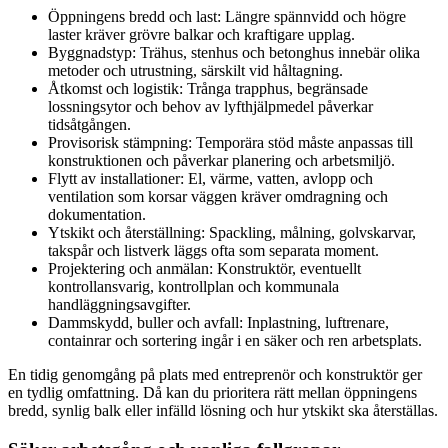
Öppningens bredd och last: Längre spännvidd och högre
laster kräver grövre balkar och kraftigare upplag.
Byggnadstyp: Trähus, stenhus och betonghus innebär olika
metoder och utrustning, särskilt vid håltagning.
Åtkomst och logistik: Trånga trapphus, begränsade
lossningsytor och behov av lyfthjälpmedel påverkar
tidsåtgången.
Provisorisk stämpning: Temporära stöd måste anpassas till
konstruktionen och påverkar planering och arbetsmiljö.
Flytt av installationer: El, värme, vatten, avlopp och
ventilation som korsar väggen kräver omdragning och
dokumentation.
Ytskikt och återställning: Spackling, målning, golvskarvar,
takspår och listverk läggs ofta som separata moment.
Projektering och anmälan: Konstruktör, eventuellt
kontrollansvarig, kontrollplan och kommunala
handläggningsavgifter.
Dammskydd, buller och avfall: Inplastning, luftrenare,
containrar och sortering ingår i en säker och ren arbetsplats.
En tidig genomgång på plats med entreprenör och konstruktör ger
en tydlig omfattning. Då kan du prioritera rätt mellan öppningens
bredd, synlig balk eller infälld lösning och hur ytskikt ska återställas.