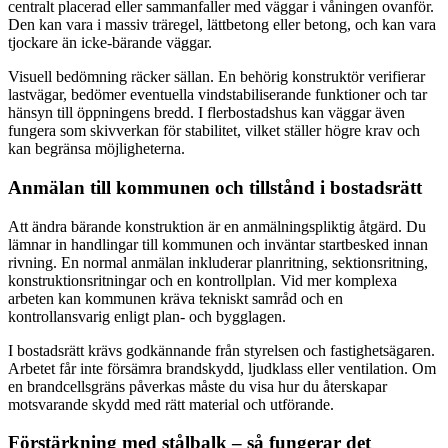
centralt placerad eller sammanfaller med väggar i våningen ovanför.
Den kan vara i massiv träregel, lättbetong eller betong, och kan vara
tjockare än icke-bärande väggar.
Visuell bedömning räcker sällan. En behörig konstruktör verifierar
lastvägar, bedömer eventuella vindstabiliserande funktioner och tar
hänsyn till öppningens bredd. I flerbostadshus kan väggar även
fungera som skivverkan för stabilitet, vilket ställer högre krav och
kan begränsa möjligheterna.
Anmälan till kommunen och tillstånd i bostadsrätt
Att ändra bärande konstruktion är en anmälningspliktig åtgärd. Du
lämnar in handlingar till kommunen och inväntar startbesked innan
rivning. En normal anmälan inkluderar planritning, sektionsritning,
konstruktionsritningar och en kontrollplan. Vid mer komplexa
arbeten kan kommunen kräva tekniskt samråd och en
kontrollansvarig enligt plan- och bygglagen.
I bostadsrätt krävs godkännande från styrelsen och fastighetsägaren.
Arbetet får inte försämra brandskydd, ljudklass eller ventilation. Om
en brandcellsgräns påverkas måste du visa hur du återskapar
motsvarande skydd med rätt material och utförande.
Förstärkning med stålbalk – så fungerar det