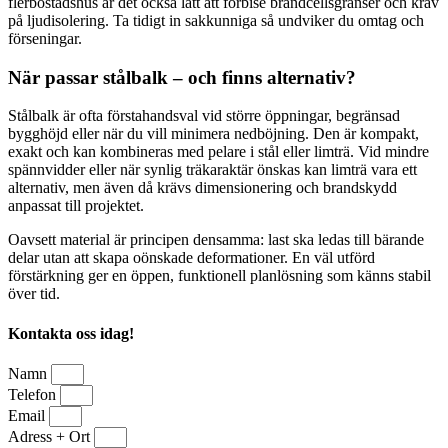
flerbostadshus är det också lätt att förbise brandcellsgränser och krav
på ljudisolering. Ta tidigt in sakkunniga så undviker du omtag och
förseningar.
När passar stålbalk – och finns alternativ?
Stålbalk är ofta förstahandsval vid större öppningar, begränsad
bygghöjd eller när du vill minimera nedböjning. Den är kompakt,
exakt och kan kombineras med pelare i stål eller limträ. Vid mindre
spännvidder eller när synlig träkaraktär önskas kan limträ vara ett
alternativ, men även då krävs dimensionering och brandskydd
anpassat till projektet.
Oavsett material är principen densamma: last ska ledas till bärande
delar utan att skapa oönskade deformationer. En väl utförd
förstärkning ger en öppen, funktionell planlösning som känns stabil
över tid.
Kontakta oss idag!
Namn
Telefon
Email
Adress + Ort