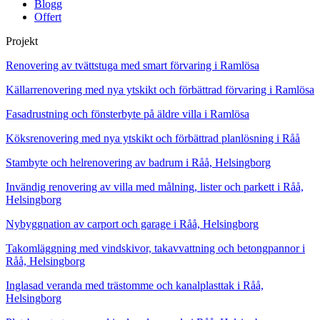
Blogg
Offert
Projekt
Renovering av tvättstuga med smart förvaring i Ramlösa
Källarrenovering med nya ytskikt och förbättrad förvaring i Ramlösa
Fasadrustning och fönsterbyte på äldre villa i Ramlösa
Köksrenovering med nya ytskikt och förbättrad planlösning i Råå
Stambyte och helrenovering av badrum i Råå, Helsingborg
Invändig renovering av villa med målning, lister och parkett i Råå,
Helsingborg
Nybyggnation av carport och garage i Råå, Helsingborg
Takomläggning med vindskivor, takavvattning och betongpannor i
Råå, Helsingborg
Inglasad veranda med trästomme och kanalplasttak i Råå,
Helsingborg