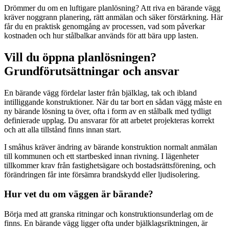
Drömmer du om en luftigare planlösning? Att riva en bärande vägg
kräver noggrann planering, rätt anmälan och säker förstärkning. Här
får du en praktisk genomgång av processen, vad som påverkar
kostnaden och hur stålbalkar används för att bära upp lasten.
Vill du öppna planlösningen?
Grundförutsättningar och ansvar
En bärande vägg fördelar laster från bjälklag, tak och ibland
intilliggande konstruktioner. När du tar bort en sådan vägg måste en
ny bärande lösning ta över, ofta i form av en stålbalk med tydligt
definierade upplag. Du ansvarar för att arbetet projekteras korrekt
och att alla tillstånd finns innan start.
I småhus kräver ändring av bärande konstruktion normalt anmälan
till kommunen och ett startbesked innan rivning. I lägenheter
tillkommer krav från fastighetsägare och bostadsrättsförening, och
förändringen får inte försämra brandskydd eller ljudisolering.
Hur vet du om väggen är bärande?
Börja med att granska ritningar och konstruktionsunderlag om de
finns. En bärande vägg ligger ofta under bjälklagsriktningen, är