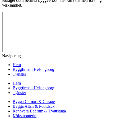
Bolaget skall bedriva byggverksamhet samt därmed förenlig
verksamhet.
Navigering
Hem
Byggfirma i Helsingborg
Tjänster
Hem
Byggfirma i Helsingborg
Tjänster
Bygga Carport & Garage
Bygga Altan & Pooldäck
Renovera Badrum & Tvättstuga
Köksmontering