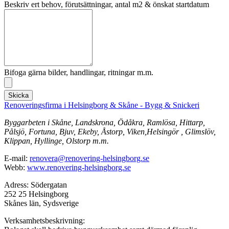
Beskriv ert behov, förutsättningar, antal m2 & önskat startdatum
Bifoga gärna bilder, handlingar, ritningar m.m.
Skicka
Renoveringsfirma i Helsingborg & Skåne - Bygg & Snickeri
Byggarbeten i Skåne, Landskrona, Ödåkra, Ramlösa, Hittarp,
Pålsjö, Fortuna, Bjuv, Ekeby, Åstorp, Viken,Helsingör , Glimslöv,
Klippan, Hyllinge, Olstorp m.m.
E-mail:
renovera@renovering-helsingborg.se
Webb:
www.renovering-helsingborg.se
Adress: Södergatan
252 25 Helsingborg
Skånes län, Sydsverige
Verksamhetsbeskrivning: