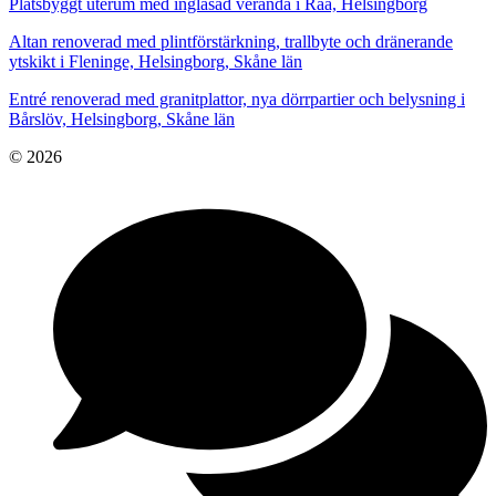
Platsbyggt uterum med inglasad veranda i Råå, Helsingborg
Altan renoverad med plintförstärkning, trallbyte och dränerande
ytskikt i Fleninge, Helsingborg, Skåne län
Entré renoverad med granitplattor, nya dörrpartier och belysning i
Bårslöv, Helsingborg, Skåne län
© 2026