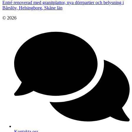
Entré renoverad med granitplattor, nya dörrpartier och belysning i
Bårslöv, Helsingborg, Skåne län
© 2026
Kontakta oss