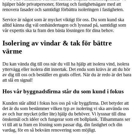
hjälper både privatpersoner, företag och fastighetsägare med att
renovera fasader och samtidigt förbättra isoleringen i fastigheten.
Service är något som är mycket viktigt för oss. Du som kund ska
alltid känna dig väl omhändertagen och lyssnad på, samtidigt som
vår expertis ska ta fram den bästa lösningen för dina behov.
Isolering av vindar & tak för bättre
värme
Du kan vända dig till oss när du vill ha hjälp att isolera vind, isolera
yttervägg eller isolera ditt innertak. Det enda som krävs är att du hör
av dig till oss och beställer en gratis offert. När du är redo är det bara
att slå en signal!
Hos vår byggnadsfirma står du som kund i fokus
Kunden står alltid i fokus hos oss på vår byggfirma. Det betyder att
det är du som bestämmer vilken typ av isolering vi ska använda oss
av och hur mycket (eller lite) hjälp du behöver. Vi lyssnar till dina
önskemål och idéer och fungerar som ett bollplank. Tillsammans ser
vi till att ta fram en lösning som passar dig, din fastighet och din
vardag, för en så bekväm renovering som möjligt.