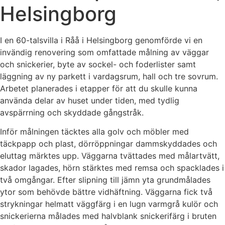
Helsingborg
I en 60-talsvilla i Råå i Helsingborg genomförde vi en
invändig renovering som omfattade målning av väggar
och snickerier, byte av sockel- och foderlister samt
läggning av ny parkett i vardagsrum, hall och tre sovrum.
Arbetet planerades i etapper för att du skulle kunna
använda delar av huset under tiden, med tydlig
avspärrning och skyddade gångstråk.
Inför målningen täcktes alla golv och möbler med
täckpapp och plast, dörröppningar dammskyddades och
eluttag märktes upp. Väggarna tvättades med målartvätt,
skador lagades, hörn stärktes med remsa och spacklades i
två omgångar. Efter slipning till jämn yta grundmålades
ytor som behövde bättre vidhäftning. Väggarna fick två
strykningar helmatt väggfärg i en lugn varmgrå kulör och
snickerierna målades med halvblank snickerifärg i bruten