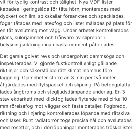
vit för tydlig kontrast och tålighet. Nya MDF-lister
kapades i geringslåda för täta hörn, monterades med
dyckert och lim, spikskallar försänktes och spacklades,
fogar tätades med latexfog och lister målades på plats för
en tät avslutning mot vägg. Under arbetet kontrollerades
glans, kulörjämnhet och frånvaro av sliprepor i
belysningsriktning innan nästa moment påbörjades.
Det gamla golvet revs och undergolvet dammsögs och
inspekterades. Vi gjorde fuktkontroll enligt gällande
riktlinjer och säkerställde rätt klimat inomhus före
läggning. Ojämnheter större än 3 mm per två meter
åtgärdades med flytspackel och slipning. På betongplatta
lades ångbroms och stegljudsdämpande underlag. En 3-
stav ekparkett med klickfog lades flytande med cirka 10
mm rörelsefog mot väggar och fasta detaljer. Fogbredd,
riktning och linjering kontrollerades löpande med rätskiva
och laser. Runt radiatorrör togs precisa hål och avslutades
med rosetter, och i dörröppningar monterades tröskellister