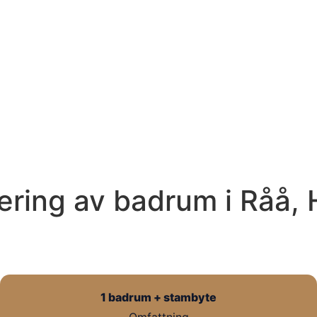
ring av badrum i Råå, 
1 badrum + stambyte