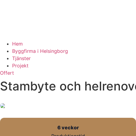
Hem
Byggfirma i Helsingborg
Tjänster
Projekt
Offert
Stambyte och helrenove
6 veckor