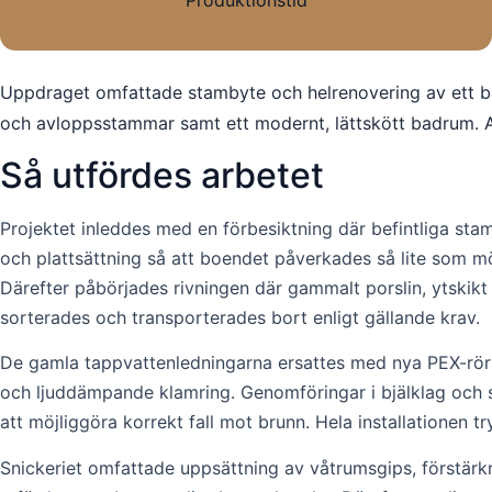
Produktionstid
Uppdraget omfattade stambyte och helrenovering av ett bad
och avloppsstammar samt ett modernt, lättskött badrum. Ar
Så utfördes arbetet
Projektet inleddes med en förbesiktning där befintliga s
och plattsättning så att boendet påverkades så lite som m
Därefter påbörjades rivningen där gammalt porslin, ytskikt o
sorterades och transporterades bort enligt gällande krav.
De gamla tappvattenledningarna ersattes med nya PEX-rör 
och ljuddämpande klamring. Genomföringar i bjälklag och 
att möjliggöra korrekt fall mot brunn. Hela installationen
Snickeriet omfattade uppsättning av våtrumsgips, förstä