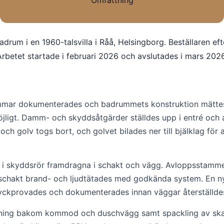
Omfattning
rum i en 1960-talsvilla i Råå, Helsingborg. Beställaren ef
betet startade i februari 2026 och avslutades i mars 2026
tammar dokumenterades och badrummets konstruktion mättes
öjligt. Damm- och skyddsåtgärder ställdes upp i entré och 
ch golv togs bort, och golvet bilades ner till bjälklag för 
i skyddsrör framdragna i schakt och vägg. Avloppsstammen
schakt brand- och ljudtätades med godkända system. En ny 
 tryckprovades och dokumenterades innan väggar återställde
rkning bakom kommod och duschvägg samt spackling av skar