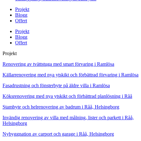
Projekt
Blogg
Offert
Projekt
Blogg
Offert
Projekt
Renovering av tvättstuga med smart förvaring i Ramlösa
Källarrenovering med nya ytskikt och förbättrad förvaring i Ramlösa
Fasadrustning och fönsterbyte på äldre villa i Ramlösa
Köksrenovering med nya ytskikt och förbättrad planlösning i Råå
Stambyte och helrenovering av badrum i Råå, Helsingborg
Invändig renovering av villa med målning, lister och parkett i Råå,
Helsingborg
Nybyggnation av carport och garage i Råå, Helsingborg