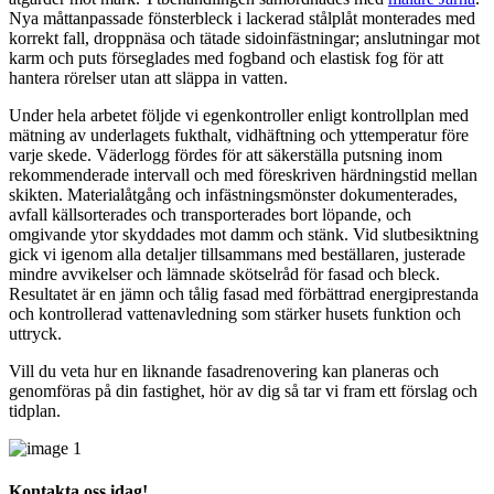
Nya måttanpassade fönsterbleck i lackerad stålplåt monterades med
korrekt fall, droppnäsa och tätade sidoinfästningar; anslutningar mot
karm och puts förseglades med fogband och elastisk fog för att
hantera rörelser utan att släppa in vatten.
Under hela arbetet följde vi egenkontroller enligt kontrollplan med
mätning av underlagets fukthalt, vidhäftning och yttemperatur före
varje skede. Väderlogg fördes för att säkerställa putsning inom
rekommenderade intervall och med föreskriven härdningstid mellan
skikten. Materialåtgång och infästningsmönster dokumenterades,
avfall källsorterades och transporterades bort löpande, och
omgivande ytor skyddades mot damm och stänk. Vid slutbesiktning
gick vi igenom alla detaljer tillsammans med beställaren, justerade
mindre avvikelser och lämnade skötselråd för fasad och bleck.
Resultatet är en jämn och tålig fasad med förbättrad energiprestanda
och kontrollerad vattenavledning som stärker husets funktion och
uttryck.
Vill du veta hur en liknande fasadrenovering kan planeras och
genomföras på din fastighet, hör av dig så tar vi fram ett förslag och
tidplan.
Kontakta oss idag!