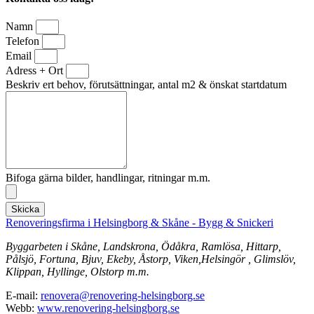
Namn
Telefon
Email
Adress + Ort
Beskriv ert behov, förutsättningar, antal m2 & önskat startdatum
Bifoga gärna bilder, handlingar, ritningar m.m.
Skicka
Renoveringsfirma i Helsingborg & Skåne - Bygg & Snickeri
Byggarbeten i Skåne, Landskrona, Ödåkra, Ramlösa, Hittarp,
Pålsjö, Fortuna, Bjuv, Ekeby, Åstorp, Viken,Helsingör , Glimslöv,
Klippan, Hyllinge, Olstorp m.m.
E-mail:
renovera@renovering-helsingborg.se
Webb:
www.renovering-helsingborg.se