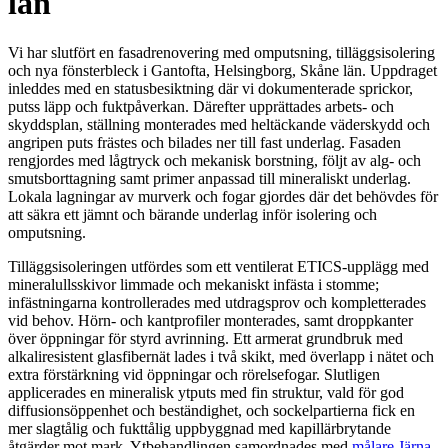
län
Vi har slutfört en fasadrenovering med omputsning, tilläggsisolering
och nya fönsterbleck i Gantofta, Helsingborg, Skåne län. Uppdraget
inleddes med en statusbesiktning där vi dokumenterade sprickor,
puts­s läpp och fuktpåverkan. Därefter upprättades arbets- och
skyddsplan, ställning monterades med heltäckande väderskydd och
angripen puts frästes och bilades ner till fast underlag. Fasaden
rengjordes med lågtryck och mekanisk borstning, följt av alg- och
smutsborttagning samt primer anpassad till mineraliskt underlag.
Lokala lagningar av murverk och fogar gjordes där det behövdes för
att säkra ett jämnt och bärande underlag inför isolering och
omputsning.
Tilläggsisoleringen utfördes som ett ventilerat ETICS-upplägg med
mineralullsskivor limmade och mekaniskt infästa i stomme;
infästningarna kontrollerades med utdragsprov och kompletterades
vid behov. Hörn- och kantprofiler monterades, samt droppkanter
över öppningar för styrd avrinning. Ett armerat grundbruk med
alkaliresistent glasfibernät lades i två skikt, med överlapp i nätet och
extra förstärkning vid öppningar och rörelsefogar. Slutligen
applicerades en mineralisk ytputs med fin struktur, vald för god
diffusionsöppenhet och beständighet, och sockelpartierna fick en
mer slagtålig och fukttålig uppbyggnad med kapillärbrytande
åtgärder mot mark. Ytbehandlingen samordnades med
målare Järna
.